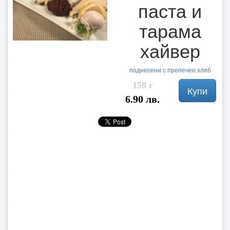
паста и
тарама
хайвер
поднесени с препечен хляб
150 г
Купи
6.90 лв.