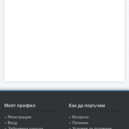
Моят профил
Как да поръчам
» Регистрация
» Въпроси
» Вход
» Полезно
» Забравена парола
» Условия за ползване