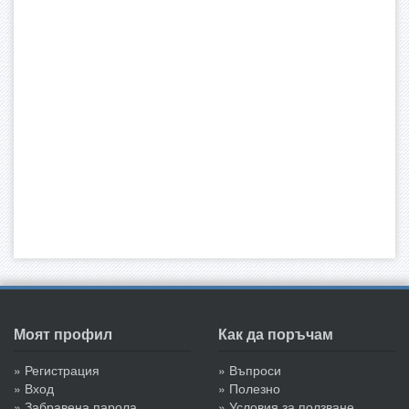
Моят профил
Как да поръчам
» Регистрация
» Въпроси
» Вход
» Полезно
» Забравена парола
» Условия за ползване