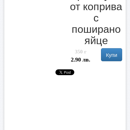
от коприва
с
поширано
яйце
350 г
Купи
2.90 лв.