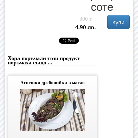
сотe
300 г
Купи
4.90 лв.
Хора поръчали този продукт
поръчаха също ...
Агнешки дреболийки в масло