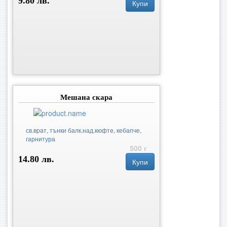
9.80 лв.
Купи
Мешана скара
св.врат, тънки балк.над.кюфте, кебапче,
гарнитура
500 г
14.80 лв.
Купи