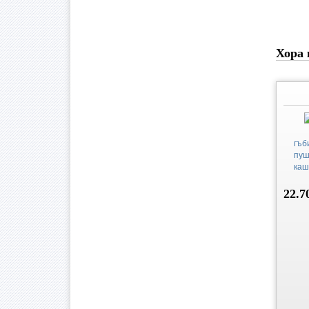
Хора 
гъби
пуш
каш
22.7