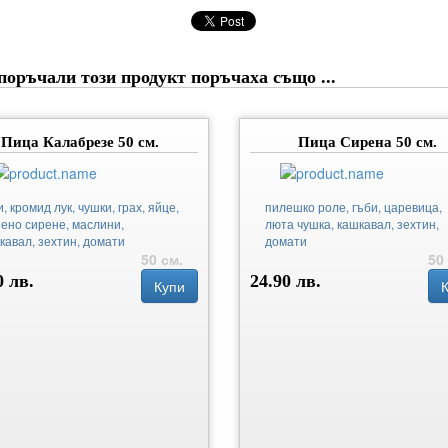
поръчали този продукт поръчаха също ...
Пица Калабрезе 50 см.
Пица Сирена 50 см.
, кромид лук, чушки, грах, яйце,
пилешко роле, гъби, царевица,
ено сирене, маслини,
люта чушка, кашкавал, зехтин,
кавал, зехтин, домати
домати
50 см.
50
0 лв.
24.90 лв.
Купи