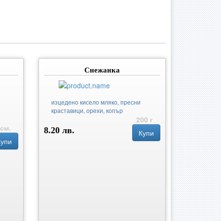
Снежанка
изцедено кисело мляко, пресни
краставици, орехи, копър
200 г
 см.
8.20 лв.
Купи
Купи