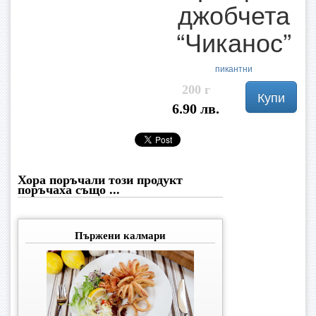
джобчета
“Чиканос”
пикантни
200 г
Купи
6.90 лв.
Хора поръчали този продукт
поръчаха също ...
Пържени калмари