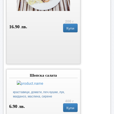
200 г
16.90 лв.
Купи
Шопска салата
краставици, домати, печ.чушки, лук,
магданоз, маслина, сирене
400 г
6.90 лв.
Купи