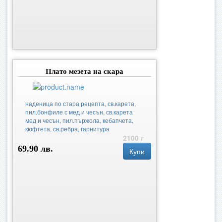
Плато мезета на скара
наденица по стара рецепта, св.карета,
пил.бонфиле с мед и чесън, св.карета
мед и чесън, пил.пържола, кебапчета,
кюфтета, св.ребра, гарнитура
2100 г
69.90 лв.
Купи