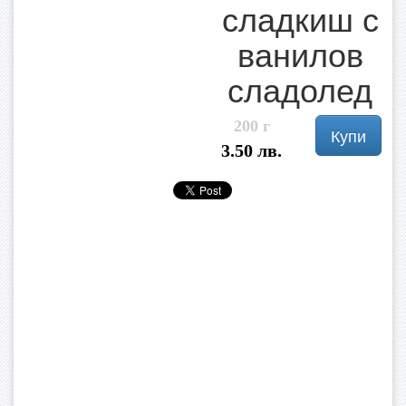
сладкиш с
ванилов
сладолед
200 г
Купи
3.50 лв.