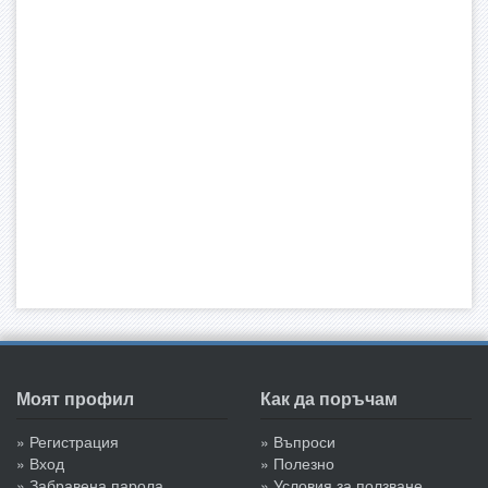
Моят профил
Как да поръчам
» Регистрация
» Въпроси
» Вход
» Полезно
» Забравена парола
» Условия за ползване