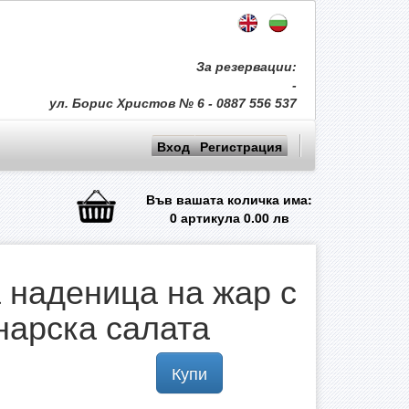
За резервации:
-
ул. Борис Христов № 6 - 0887 556 537
Вход
Регистрация
Във вашата количка има:
0
артикула
0.00
лв
 наденица на жар с
нарска салата
Купи