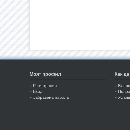
Моят профил
Как д
» Регистрация
» Въпр
» Вход
» Полез
» Забравена парола
» Услов