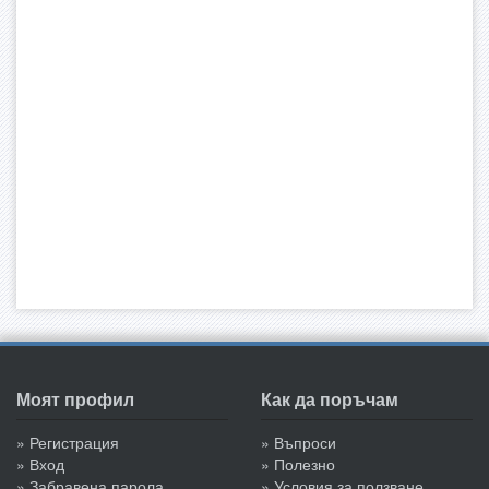
Моят профил
Как да поръчам
» Регистрация
» Въпроси
» Вход
» Полезно
» Забравена парола
» Условия за ползване