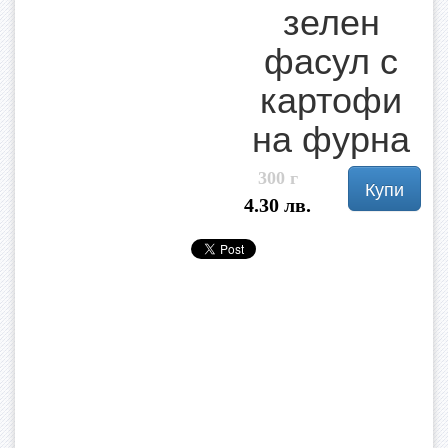
зелен
фасул с
картофи
на фурна
300 г
Купи
4.30 лв.