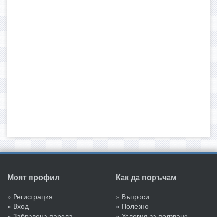
Моят профил
Как да поръчам
» Регистрация
» Въпроси
» Вход
» Полезно
» Забравена парола
» Условия за ползване