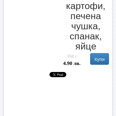
картофи,
печена
чушка,
спанак,
яйце
350 г
Купи
4.90 лв.