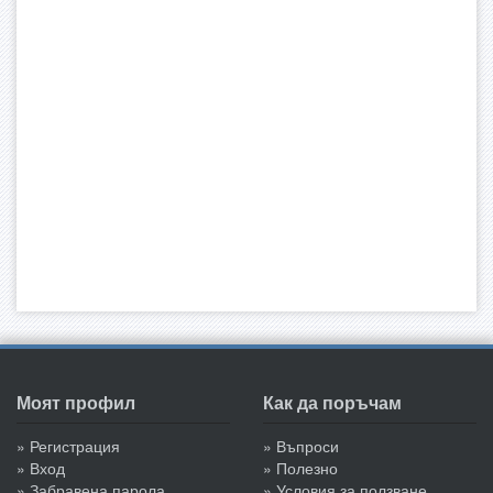
Моят профил
Как да поръчам
» Регистрация
» Въпроси
» Вход
» Полезно
» Забравена парола
» Условия за ползване