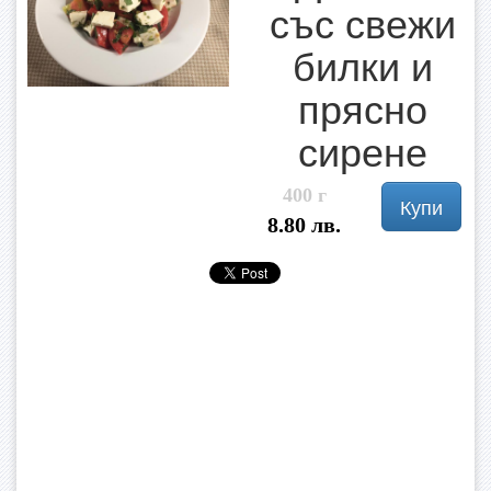
със свежи
билки и
прясно
сирене
400 г
Купи
8.80 лв.