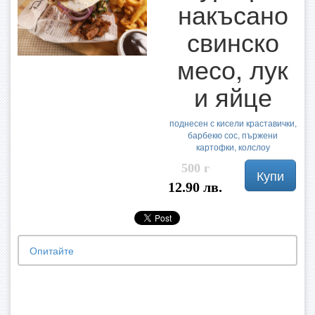
накъсано
свинско
месо, лук
и яйце
поднесен с кисели краставички,
барбекю сос, пържени
картофки, колслоу
500 г
Купи
12.90 лв.
Опитайте