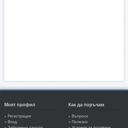
Моят профил
Как да поръчам
» Регистрация
» Въпроси
» Вход
» Полезно
» Забравена парола
» Условия за ползване