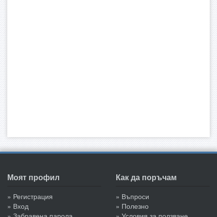
Моят профил
Как да поръчам
» Регистрация
» Въпроси
» Вход
» Полезно
» Забравена парола
» Условия за ползване