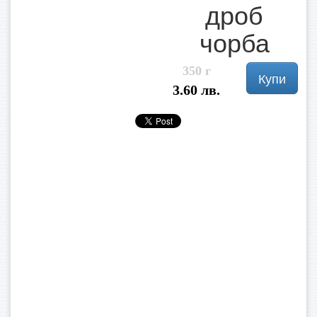
дроб
чорба
350 г
Купи
3.60 лв.