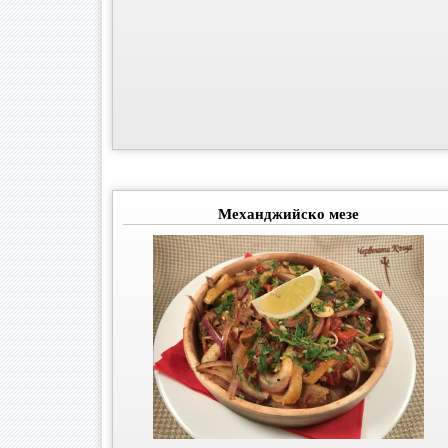
Механджийско мезе