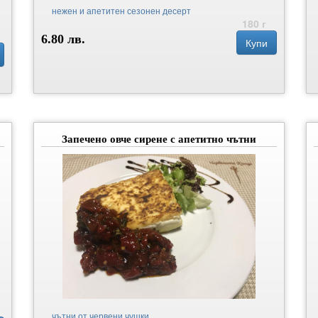
нежен и апетитен сезонен десерт
180 г
6.80 лв.
Купи
Запечено овче сирене с апетитно чътни
чътни от червени чушки