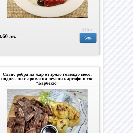
350 г
8.60 лв.
Купи
Слайс ребра на жар от зряло говеждо месо,
поднесени с ароматни печени картофи и сос
"Барбекю"