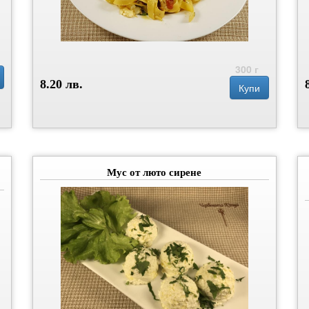
300 г
8.20 лв.
Купи
Мус от люто сирене