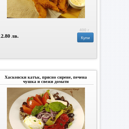
400 г
12.80 лв.
Купи
Хасковски катък, прясно сирене, печена
чушка и свежи домати