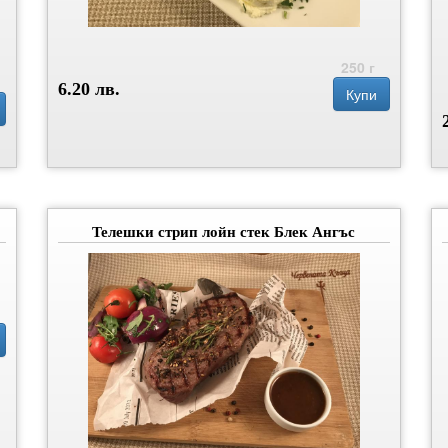
250 г
6.20 лв.
Купи
Телешки стрип лойн стек Блек Ангъс