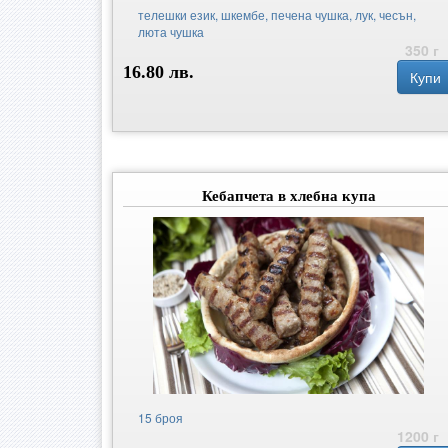
телешки език, шкембе, печена чушка, лук, чесън,
люта чушка
350 г
16.80 лв.
Купи
Кебапчета в хлебна купа
15 броя
1200 г