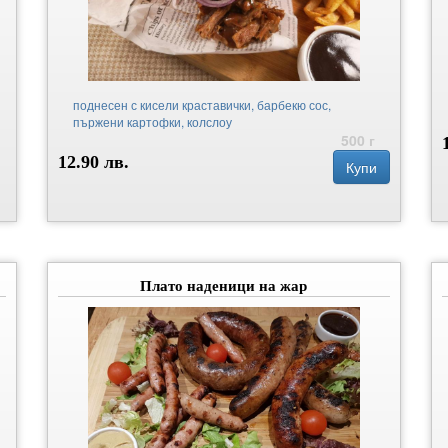
поднесен с кисели краставички, барбекю сос,
пържени картофки, колслоу
500 г
12.90 лв.
Купи
Плато наденици на жар