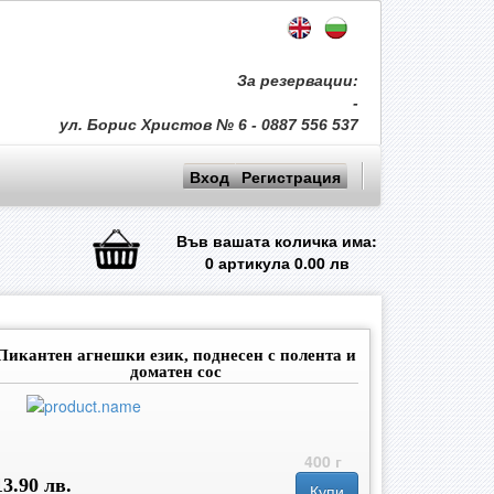
За резервации:
-
ул. Борис Христов № 6 - 0887 556 537
Вход
Регистрация
Във вашата количка има:
0
артикула
0.00
лв
Пикантен агнешки език, поднесен с полента и
доматен сос
400 г
13.90 лв.
Купи