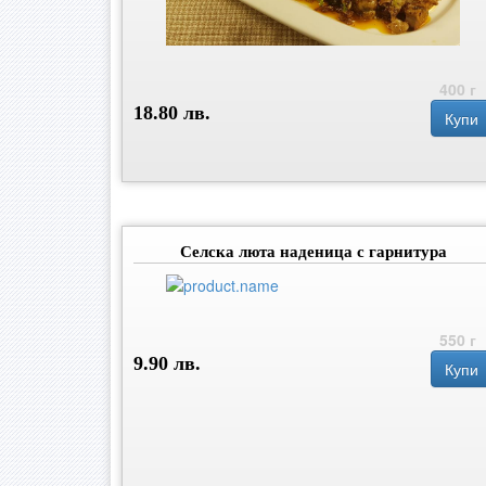
400 г
18.80 лв.
Купи
Селска люта наденица с гарнитура
550 г
9.90 лв.
Купи