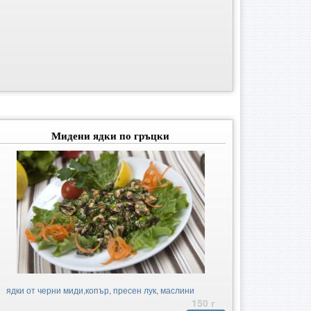
Мидени ядки по гръцки
ядки от черни миди,копър, пресен лук, маслини
150 г