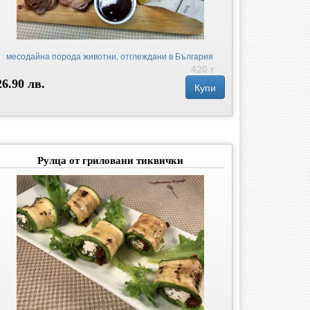
месодайна порода животни, отглеждани в България
420 г
26.90 лв.
Купи
Рулца от гриловани тиквички