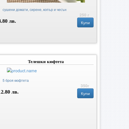
сушени домати, сирене, копър и чесън
250 г
8.80 лв.
Купи
Телешки кюфтета
5 броя кюфтета
350г
12.80 лв.
Купи