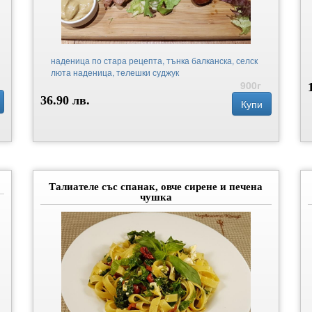
наденица по стара рецепта, тънка балканска, селск
люта наденица, телешки суджук
900г
36.90 лв.
Купи
Талиателе със спанак, овче сирене и печена
чушка