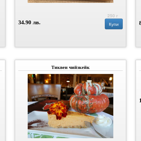
250 г
34.90 лв.
Купи
Тиквен чийзкейк