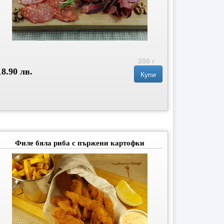
200 г
18.90 лв.
Купи
Филе бяла риба с пържени картофки