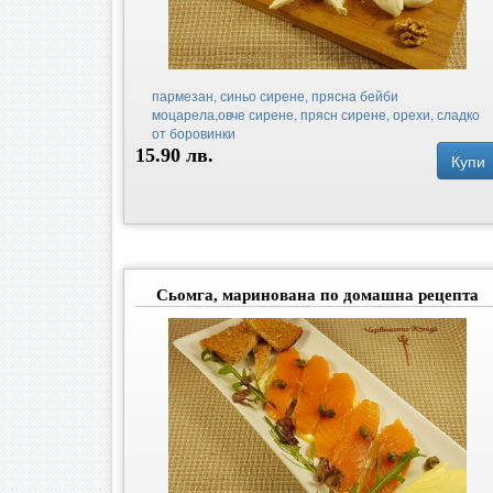
пармезан, синьо сирене, прясна бейби
моцарела,овче сирене, прясн сирене, орехи, сладко
от боровинки
15.90 лв.
Купи
Сьомга, маринована по домашна рецепта