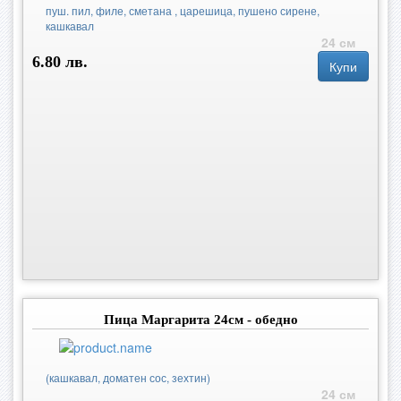
пуш. пил, филе, сметана , царешица, пушено сирене,
кашкавал
24 см
6.80 лв.
Купи
Пица Маргарита 24см - обедно
(кашкавал, доматен сос, зехтин)
24 см